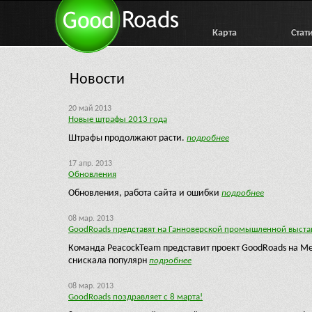
Карта
Стат
Новости
20 май 2013
Новые штрафы 2013 года
Штрафы продолжают расти.
подробнее
17 апр. 2013
Обновления
Обновления, работа сайта и ошибки
подробнее
08 мар. 2013
GoodRoads представят на Ганноверской промышленной выста
Команда PeacockTeam представит проект GoodRoads на М
снискала популярн
подробнее
08 мар. 2013
GoodRoads поздравляет с 8 марта!