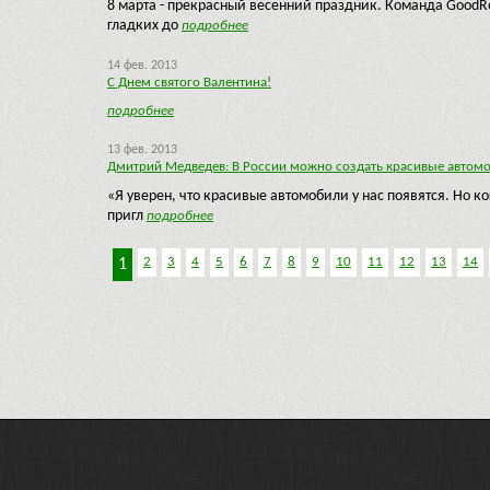
8 марта - прекрасный весенний праздник. Команда GoodR
гладких до
подробнее
14 фев. 2013
С Днем святого Валентина!
подробнее
13 фев. 2013
Дмитрий Медведев: В России можно создать красивые автом
«Я уверен, что красивые автомобили у нас появятся. Но 
пригл
подробнее
2
3
4
5
6
7
8
9
10
11
12
13
14
1