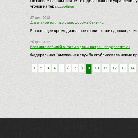
По словам начальника 15-го отдела главного управления
угонов на тер
подробнее
27 дек. 2012
Дизельное топливо стало дороже бензина
В настоящее время дизельное топливо стоит дороже, чем
26 дек. 2012
Ввоз автомобилей в Россию для иностранцев упроститься
Федеральная Таможенная служба опубликовала новые пр
1
2
3
4
5
6
7
8
10
11
12
13
14
9