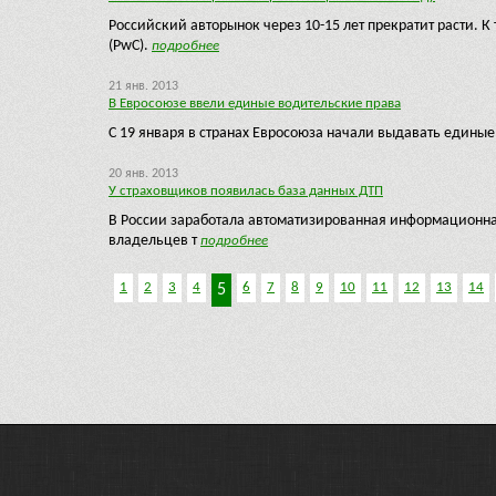
Российский авторынок через 10-15 лет прекратит расти. 
(PwC).
подробнее
21 янв. 2013
В Евросоюзе ввели единые водительские права
С 19 января в странах Евросоюза начали выдавать едины
20 янв. 2013
У cтраховщиков появилась база данных ДТП
В России заработала автоматизированная информационная
владельцев т
подробнее
1
2
3
4
6
7
8
9
10
11
12
13
14
5