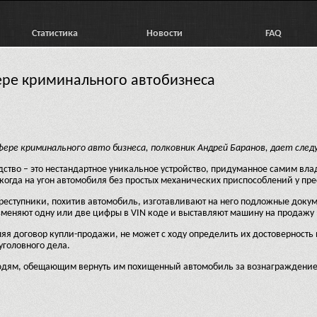
Статистика
Новости
FAQ
ере криминального автобизнеса
сфере криминального авто бизнеса, полковник Андрей Баранов, дает с
ство – это нестандартное уникальное устройство, придуманное самим вл
 когда на угон автомобиля без простых механических приспособлений у пре
реступники, похитив автомобиль, изготавливают на него подложные докуме
зменяют одну или две цифры в VIN коде и выставляют машину на продажу 
я договор купли-продажи, не может с ходу определить их достоверность и
уголовного дела.
людям, обещающим вернуть им похищенный автомобиль за вознаграждение