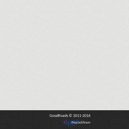
GoodRoads © 2011-2016
PeacockTeam