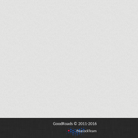
GoodRoads © 2011-2016
PeacockTeam